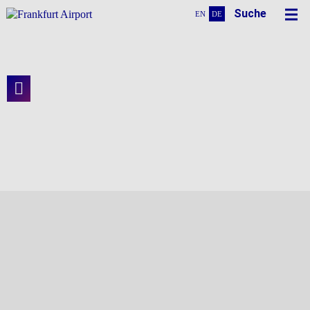
Suche
EN
DE
Vision
Terminal-Hauptgebäude - Im Herzen von
Terminal 3