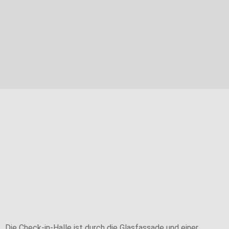
Knick in der Optik
Die Check-in-Halle ist durch die Glasfassade und einer