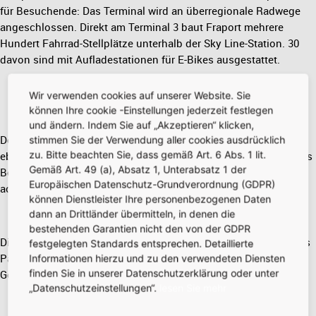
für Besuchende: Das Terminal wird an überregionale Radwege
angeschlossen. Direkt am Terminal 3 baut Fraport mehrere
Hundert Fahrrad-Stellplätze unterhalb der Sky Line-Station. 30
davon sind mit Aufladestationen für E-Bikes ausgestattet.
Wir verwenden cookies auf unserer Website. Sie
können Ihre cookie -Einstellungen jederzeit festlegen
und ändern. Indem Sie auf „Akzeptieren“ klicken,
Der kürzlich gestartete Bau des Parkhauses geht Mitte 2020
stimmen Sie der Verwendung aller cookies ausdrücklich
zu. Bitte beachten Sie, dass gemäß Art. 6 Abs. 1 lit.
ebenfalls mit großen Schritten voran: Neben Treppentürmen aus
Gemäß Art. 49 (a), Absatz 1, Unterabsatz 1 der
Beton werden schon die ersten Stahlstrukturen für das bis zu
Europäischen Datenschutz-Grundverordnung (GDPR)
acht Etagen hohe Gebäude errichtet.
können Dienstleister Ihre personenbezogenen Daten
dann an Drittländer übermitteln, in denen die
bestehenden Garantien nicht den von der GDPR
Die Treppentürme haben vorgelegt, die Stahlkonstruktionen des
festgelegten Standards entsprechen. Detaillierte
Parkhauses ziehen nach. Das Parkhaus nimmt mehr und mehr
Informationen hierzu und zu den verwendeten Diensten
finden Sie in unserer Datenschutzerklärung oder unter
Gestalt an.
„Datenschutzeinstellungen“.
lesen Sie mehr