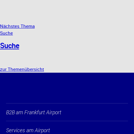
Nächstes Thema
Suche
Suche
zur Themenübersicht
B2B am Frankfurt Airport
Services am Airport