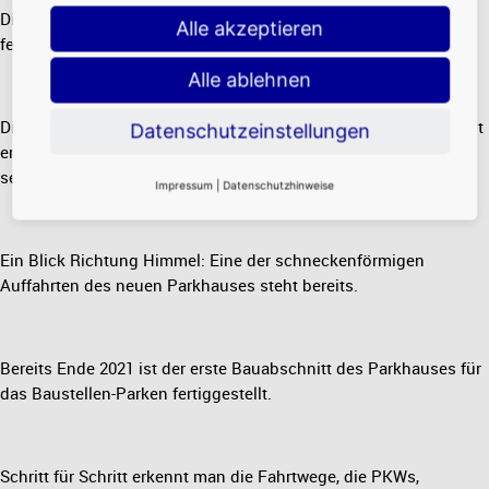
Die Außenfassade des Parkhauses ist in weiten Teilen bereits
Alle akzeptieren
fertiggestellt.
Alle ablehnen
Die Dimensionen des Parkhauses mit 8.500 Stellplätzen sind gut
Datenschutzeinstellungen
erkennbar - hier der 400 Meter lange größere Gebäudeteil zu
sehen.
Impressum
|
Datenschutzhinweise
Ein Blick Richtung Himmel: Eine der schneckenförmigen
Auffahrten des neuen Parkhauses steht bereits.
Bereits Ende 2021 ist der erste Bauabschnitt des Parkhauses für
das Baustellen-Parken fertiggestellt.
Schritt für Schritt erkennt man die Fahrtwege, die PKWs,