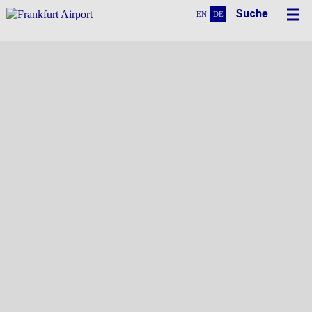
Suche
EN
DE
Flugsteige H und J
Alle Highlights