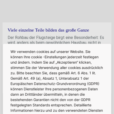
Viele einzelne Teile bilden das große Ganze
Der Rohbau der Flugsteige birgt eine Besonderheit: Es
wird, anders als beim gewöhnlichen Hausbau, nicht in
einem Guss von unten nach oben gebaut. Stattdessen
Wir verwenden cookies auf unserer Website. Sie
wachsen zunächst viele einzelne Teilbauwerke dicht
können Ihre cookie -Einstellungen jederzeit festlegen
nebeneinander in die Höhe. Diese einzelnen Gebäude
und ändern. Indem Sie auf „Akzeptieren“ klicken,
sehen nahezu identisch aus – im Fall von Flugsteig H
stimmen Sie der Verwendung aller cookies ausdrücklich
sind es quasi „eineiige Siebenlinge“, bei Flugsteig J
sogar acht. Sobald alle Teilgebäude eines Flugsteigs
zu. Bitte beachten Sie, dass gemäß Art. 6 Abs. 1 lit.
errichtet sind und der Beton ausgetrocknet ist, werden
Gemäß Art. 49 (a), Absatz 1, Unterabsatz 1 der
sie miteinander verbunden.
Europäischen Datenschutz-Grundverordnung (GDPR)
können Dienstleister Ihre personenbezogenen Daten
Mehr über den Rohbau
dann an Drittländer übermitteln, in denen die
bestehenden Garantien nicht den von der GDPR
festgelegten Standards entsprechen. Detaillierte
Informationen hierzu und zu den verwendeten Diensten