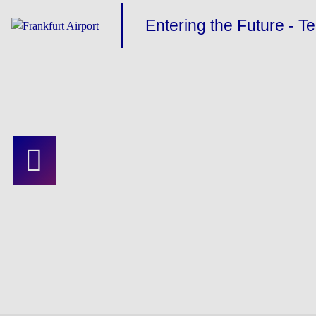
Entering the Future - T
Es geht aufwärts
Flugsteige H und J