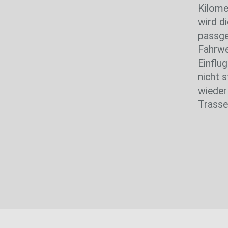
Kilome
wird d
passge
Fahrwe
Einflu
nicht 
wieder
Trasse