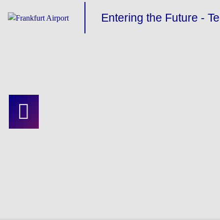
Entering the Future - T
Stütze für Stütze
Sky Line-Bahn