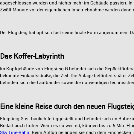
abgeschlossen wurden und nichts mehr im Gebäude passiert. In
Zwölf Monate vor der eigentlichen Inbetriebnahme werden dann n
Der Flugsteig hat optisch fast seine finale Form angenommen. Da
Das Koffer-Labyrinth
Im Kopfgebäude von Flugsteig G befindet sich die Gepäckfördera
bekannte Einkaufsstraße, die Zeil. Die Anlage befördert später 
befinden sich die Laufbänder sowie die notwendigen technischen
Eine kleine Reise durch den neuen Flugstei
Flugsteig G ist baulich fertiggestellt und befindet sich im Ruh
Bedarf auch früher. Wenn es so weit ist, können bis zu 5 Mio. F
Sky Line-Bahn
. Beim Abflug gelangen sie nach dem Einchecken i