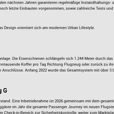
 den nächsten Jahren garantieren regelmäßige Instandhaltungs-
och letzte Einbauten vorgenommen, sowie zahlreiche Tests und E
s Design orientiert sich am modernen Urban Lifestyle.
nlage. Die Eisenschienen schlängeln sich 1.244 Meter durch das 
Zehntausende Koffer pro Tag Richtung Flugzeug oder zurück zu ih
 Anschlüsse. Anfang 2022 wurde das Gesamtsystem mit über 3.000
g G
ezustand. Eine Inbetriebnahme ist 2026 gemeinsam mit dem gesamt
luggäste im Jahr die gesamte Passenger Journey im neuen Flugste
m Check-in-Bereich zur Sicherheitskontrolle, weiter zum Marktpl