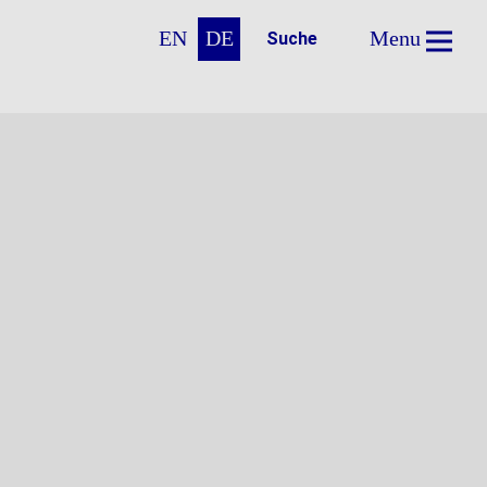
EN
DE
Menu
Suche
erminal 3