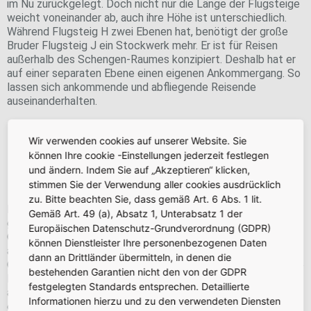
im Nu zurückgelegt. Doch nicht nur die Länge der Flugsteige
weicht voneinander ab, auch ihre Höhe ist unterschiedlich.
Während Flugsteig H zwei Ebenen hat, benötigt der große
Bruder Flugsteig J ein Stockwerk mehr. Er ist für Reisen
außerhalb des Schengen-Raumes konzipiert. Deshalb hat er
auf einer separaten Ebene einen eigenen Ankommergang. So
lassen sich ankommende und abfliegende Reisende
auseinanderhalten.
An den beiden Flugsteigen entstehen insgesamt 24
Brückenbauwerke, die ein direktes Zu- und Aussteigen
ermöglichen.
Wir verwenden cookies auf unserer Website. Sie
können Ihre cookie -Einstellungen jederzeit festlegen
und ändern. Indem Sie auf „Akzeptieren“ klicken,
Schnelle Orientierung
stimmen Sie der Verwendung aller cookies ausdrücklich
zu. Bitte beachten Sie, dass gemäß Art. 6 Abs. 1 lit.
Das moderne innenarchitektonische Konzept und der
Gemäß Art. 49 (a), Absatz 1, Unterabsatz 1 der
geradlinige Verlauf der Flugsteige sorgen für eine schnelle
Europäischen Datenschutz-Grundverordnung (GDPR)
Orientierung: Die Gates mit Wartezone für Fluggäste liegen
können Dienstleister Ihre personenbezogenen Daten
an den Seiten, daneben folgen die Bereiche mit Retail- und
dann an Drittländer übermitteln, in denen die
Gastronomieangeboten. Der Mittelgang ist über die gesamte
bestehenden Garantien nicht den von der GDPR
Länge der Flugsteige mit insgesamt 36 Fahrsteigen
festgelegten Standards entsprechen. Detaillierte
ausgestattet. Da kommen einige Meter zusammen, denn die
Informationen hierzu und zu den verwendeten Diensten
einzelnen Fahrsteige werden bis zu 47 Metern lang und 1,20