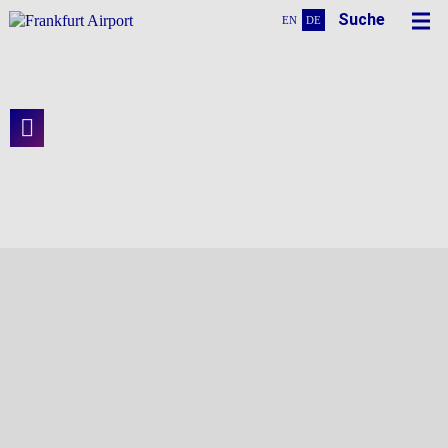
Suche
EN
DE
Vision
Flugsteige H und J