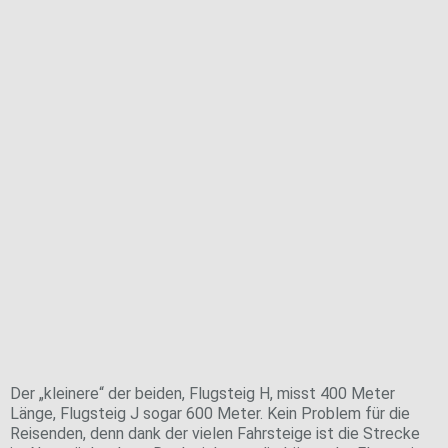
Flugsteig J ist mit seinen 3 Etagen für Non-Schengen-
Reisende ausgelegt, die auf einer separaten Ebene
einen eigenen Ankommergang haben.
Von kleinen und großen Flugsteigen
Der „kleinere“ der beiden, Flugsteig H, misst 400 Meter
Länge, Flugsteig J sogar 600 Meter. Kein Problem für die
Reisenden, denn dank der vielen Fahrsteige ist die Strecke