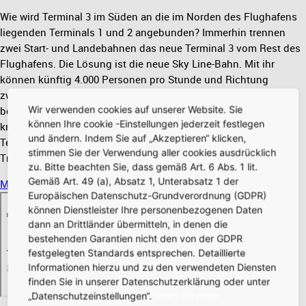
Wie wird Terminal 3 im Süden an die im Norden des Flughafens
liegenden Terminals 1 und 2 angebunden? Immerhin trennen
zwei Start- und Landebahnen das neue Terminal 3 vom Rest des
Flughafens. Die Lösung ist die neue Sky Line-Bahn. Mit ihr
können künftig 4.000 Personen pro Stunde und Richtung
zwischen den Terminals 1, 2 und 3 verkehren. Die Fahrzeit liegt
Wir verwenden cookies auf unserer Website. Sie
bei knapp acht Minuten und die Spitzengeschwindigkeit bei 80
können Ihre cookie -Einstellungen jederzeit festlegen
km/h. Die bestehende Sky Line-Bahn fährt weiter zwischen
und ändern. Indem Sie auf „Akzeptieren“ klicken,
Terminal 1 und 2. Sie richtet sich zukünftig ausschließlich an
stimmen Sie der Verwendung aller cookies ausdrücklich
Transitreisende.
zu. Bitte beachten Sie, dass gemäß Art. 6 Abs. 1 lit.
Gemäß Art. 49 (a), Absatz 1, Unterabsatz 1 der
Mehr über das neue System
Europäischen Datenschutz-Grundverordnung (GDPR)
können Dienstleister Ihre personenbezogenen Daten
dann an Drittländer übermitteln, in denen die
bestehenden Garantien nicht den von der GDPR
festgelegten Standards entsprechen. Detaillierte
Informationen hierzu und zu den verwendeten Diensten
finden Sie in unserer Datenschutzerklärung oder unter
„Datenschutzeinstellungen“.
lesen Sie mehr