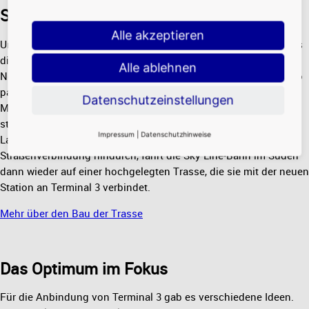
Stütze für Stütze
Alle akzeptieren
Um die 5,6 Kilometer vom Norden in den Süden zu fahren, muss
die Sky Line-Bahn einige Höhen und Tiefen überwinden. Im
Alle ablehnen
Norden wird die Trasse aufgeständert erstellt und findet sich so
passgenau in die bestehende Infrastruktur ein. Der Fahrweg
Datenschutzeinstellungen
Mitte verläuft ebenerdig, da er in der Einflugschneise liegt. So
stört er nicht die Blickachse der Pilotinnen und Piloten im
Impressum
|
Datenschutzhinweise
Landeanflug. Nach einem kleinen Abtauchen unter einer
Straßenverbindung hindurch, fährt die Sky Line-Bahn im Süden
dann wieder auf einer hochgelegten Trasse, die sie mit der neuen
Station an Terminal 3 verbindet.
Mehr über den Bau der Trasse
Das Optimum im Fokus
Für die Anbindung von Terminal 3 gab es verschiedene Ideen.