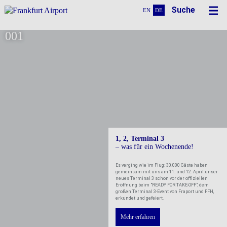
Suche
EN
DE
001
TERMINAL 3
ENTERING THE FUTURE
1, 2, Terminal 3
– was für ein Wochenende!
Es verging wie im Flug: 30.000 Gäste haben
gemeinsam mit uns am 11. und 12. April unser
neues Terminal 3 schon vor der offiziellen
Eröffnung beim "READY FOR TAKE-OFF", dem
großen Terminal 3-Event von Fraport und FFH,
erkundet und gefeiert.
Mehr erfahren