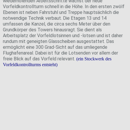
Die Kanzel des Vorfeldkontrollturms wurde verglast.
wiederholenden Arbeitsschritte wächst der neue
Vorfeldkontrollturm schnell in die Höhe. In den ersten zwölf
Ebenen ist neben Fahrstuhl und Treppe hauptsächlich die
notwendige Technik verbaut. Die Etagen 13 und 14
umfassen die Kanzel, die circa sechs Meter über den
Grundkörper des Towers hinausragt. Sie dient als
Arbeitsplatz der Vorfeldlotsinnen und -lotsen und ist daher
rundum mit geneigten Glasscheiben ausgestattet. Das
ermöglicht eine 300 Grad-Sicht auf das umliegende
Flughafenareal. Dabei ist für die Lotsenden vor allem der
freie Blick auf das Vorfeld relevant.
(ein Stockwerk des
Vorfeldkontrollturms entsteht)
Vorfeldkontrollturm und Flugsteig H wurden im
Oktober 2024 behördlich abgenommen.