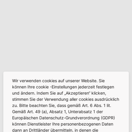
Die ersten vier Stockwerke des Kontrollturms fügen
sich noch in den Flugsteig ein.
Wir verwenden cookies auf unserer Website. Sie
können Ihre cookie -Einstellungen jederzeit festlegen
und ändern. Indem Sie auf „Akzeptieren“ klicken,
stimmen Sie der Verwendung aller cookies ausdrücklich
zu. Bitte beachten Sie, dass gemäß Art. 6 Abs. 1 lit.
Gemäß Art. 49 (a), Absatz 1, Unterabsatz 1 der
Europäischen Datenschutz-Grundverordnung (GDPR)
Der Vorfeldkontrollturm wächst bis auf seine
können Dienstleister Ihre personenbezogenen Daten
Gesamthöhe von fast 70 Metern Richtung Himmel.
dann an Drittländer übermitteln, in denen die