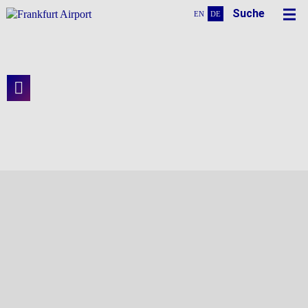
Suche
EN
DE
Alles unter Kontrolle
Flugsteige H und J