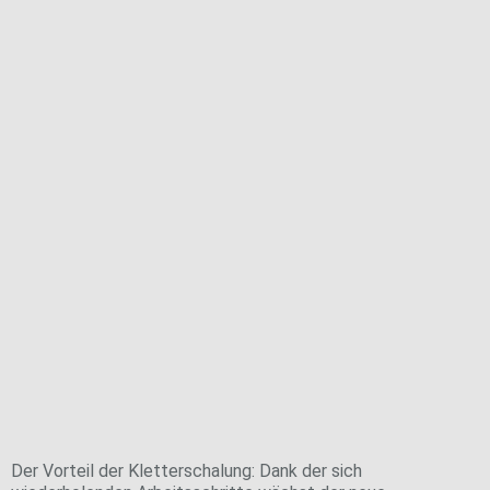
Aktuell wird das Wärmedämmverbundsystem am
Vorfeldkontrollturm angebracht. Dafür wird die
Fassade zunächst gedämmt. Im nächsten Schritt
folgen Armierungs- und Oberputz.
Von Stockwerk zu Stockwerk
Der Vorteil der Kletterschalung: Dank der sich