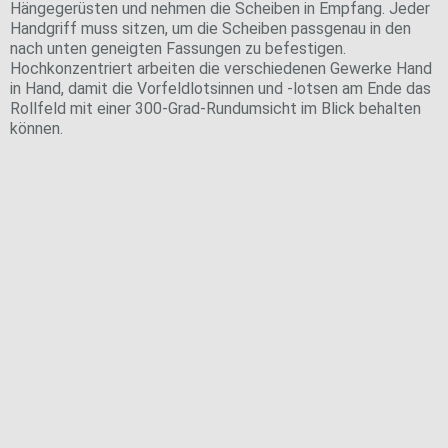
Hängegerüsten und nehmen die Scheiben in Empfang. Jeder
Handgriff muss sitzen, um die Scheiben passgenau in den
nach unten geneigten Fassungen zu befestigen.
Das ist der Blick aus dem Vorfeldkontrollturm für die
Hochkonzentriert arbeiten die verschiedenen Gewerke Hand
zukünftigen Lotsen.
in Hand, damit die Vorfeldlotsinnen und -lotsen am Ende das
Rollfeld mit einer 300-Grad-Rundumsicht im Blick behalten
können.
Im neuen Vorfeldkontrollturm von Terminal 3 werden
acht Arbeitsplätze für die Vorfeldlotsen eingerichtet.