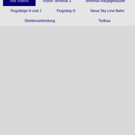
Alle Videos
Vision Terminal 3
Terminal-Hauptgebäude
Flugsteige H und J
Flugsteig G
Neue Sky Line-Bahn
Straßenanbindung
Tiefbau
Vision Terminal 3