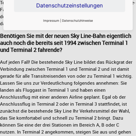
Terminal 2 und 3. Wir erwarten, dass etwa die Hälfte der Sky Line-
Datenschutzeinstellungen
Fahrgäste vom Regional- und Fernbahnhof kommen bzw.
dorthin wollen, und diese haben mehrheitlich Reisegepäck
Impressum
|
Datenschutzhinweise
dabei. Kurze und komfortable Wege sind daher sehr wichtig.
Benötigen Sie mit der neuen Sky Line-Bahn eigentlich
auch noch die bereits seit 1994 zwischen Terminal 1
und Terminal 2 fahrende?
Auf jeden Fall! Die bestehende Sky Line bildet das Rückgrat der
Verbindung zwischen Terminal 1 und Terminal 2 und ist damit
gerade für alle Transitreisenden von oder zu Terminal 1 wichtig.
Lassen Sie uns zur Verdeutlichung folgendes annehmen: Sie
landen als Fluggast in Terminal 1 und haben einen
Anschlussflug mit einer anderen Airline geplant. Egal ob der
Anschlussflug in Terminal 2 oder in Terminal 3 stattfindet, ist
zunächst die bestehende Sky Line Ihr Verkehrsmittel der Wahl,
das Sie komfortabel und schnell zu Terminal 2 bringt. Dazu
können Sie eine der drei Stationen im Bereich A, B oder C
nutzen. In Terminal 2 angekommen, steigen Sie aus und gehen