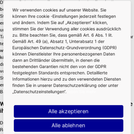
Die neue Bahn ist vor allem eines: noch schneller als die
bestehende. Diese fährt „nur“ 50 km/h, könnte auf der langen
Wir verwenden cookies auf unserer Website. Sie
Strecke maximal 60 km/h erreichen. Unsere neue Sky Line-Bahn
können Ihre cookie -Einstellungen jederzeit festlegen
erreicht bis zu 80 km/h, was die Fahrtzeit verkürzt – immerhin
und ändern. Indem Sie auf „Akzeptieren“ klicken,
stimmen Sie der Verwendung aller cookies ausdrücklich
um rund eine Minute zwischen Terminal 2 und Terminal 3. Die
zu. Bitte beachten Sie, dass gemäß Art. 6 Abs. 1 lit.
Taktung bleibt wie gewohnt hoch, wobei die neue Sky Line sogar
Gemäß Art. 49 (a), Absatz 1, Unterabsatz 1 der
teilweise mit einer Abfahrt alle 100 Sekunden betrieben werden
Europäischen Datenschutz-Grundverordnung (GDPR)
wird. Beide Linien fahren mit jeweils zwei Wagen. Allerdings
können Dienstleister Ihre personenbezogenen Daten
können wir die Kapazität der neuen Bahn bei Bedarf mit einem
dann an Drittländer übermitteln, in denen die
dritten Fahrzeug erhöhen. Beide Systeme werden
bestehenden Garantien nicht den von der GDPR
vollautomatisch und fahrerlos betrieben. Dadurch ist eine hohe
festgelegten Standards entsprechen. Detaillierte
Stabilität im Betriebsablauf möglich. Der eigene Fahrweg, eine
Informationen hierzu und zu den verwendeten Diensten
entgleisungssichere mechanische Spurführung sowie eine
finden Sie in unserer Datenschutzerklärung oder unter
Bahnsteigabtrennung gewährleisten einen sicheren Transport.
„Datenschutzeinstellungen“.
lesen Sie mehr
Welche Vorteile hat das neue System für Fluggäste, die
ihre Reise am Regional- und Fernbahnhof beginnen?
Alle akzeptieren
Durch die neue Station an Terminal 1 gelangen Reisende vom
Alle ablehnen
Regional- und Fernbahnhof auf direktem und kurzem Weg zu