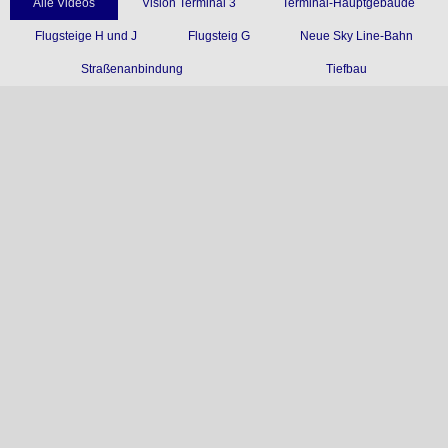
Alle Videos
Vision Terminal 3
Terminal-Hauptgebäude
Flugsteige H und J
Flugsteig G
Neue Sky Line-Bahn
Straßenanbindung
Tiefbau
Vision Terminal 3